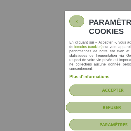
PARAMÈTR
×
COOKIES
En cliquant sur
« Accepter »
, vous a
de
témoins (cookies)
sur votre apparei
performances de notre site Web et re
statistiques de fréquentation via Go
respect de votre vie privée est import
ne collectons aucune donnée perso
consentement.
Plus d'informations
ACCEPTER
REFUSER
PARAMÈTRES