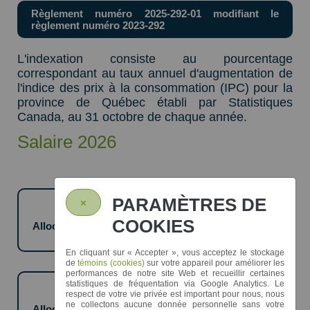
Règlement numéro 2025-292-01 modifiant le
règlement numéro 2023-292
L'indexation consiste au pourcentage
correspondant au taux annuel d'augmentation de
l'indice des prix à la consommation (IPC) pour la
province de Québec établi par Statistiques
Canada, au 31 octobre de chaque année.
Salaire 2026
PARAMÈTRES DE
×
Mairesse
Salaire annuel : 23 433,00 $
COOKIES
Allocation de dépenses : 11 716,38 $
Total annuel : 35 149,38 $
En cliquant sur
« Accepter »
, vous acceptez le stockage
de
témoins (cookies)
sur votre appareil pour améliorer les
performances de notre site Web et recueillir certaines
statistiques de fréquentation via Google Analytics. Le
Conseiller(ère)s
respect de votre vie privée est important pour nous, nous
Salaire annuel : 7 810,84 $
ne collectons aucune donnée personnelle sans votre
Allocation de dépenses : 3 905,67 $