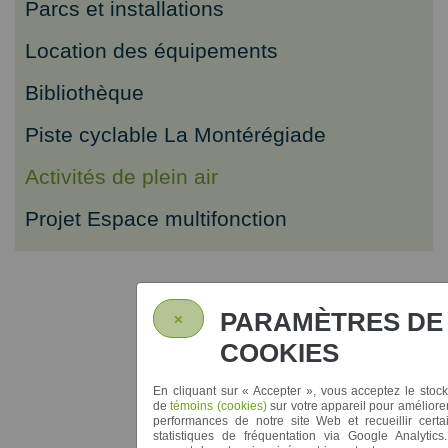
Parcs et installations
Location des équipements
Bibliothèque
Piste cyclable La Montérégiade
Activités de plein air
Projet Espace multifonction
PARAMÈTRES DE
×
COOKIES
En cliquant sur
« Accepter »
, vous acceptez le stoc
de
témoins (cookies)
sur votre appareil pour améliorer
performances de notre site Web et recueillir certa
statistiques de fréquentation via Google Analytics