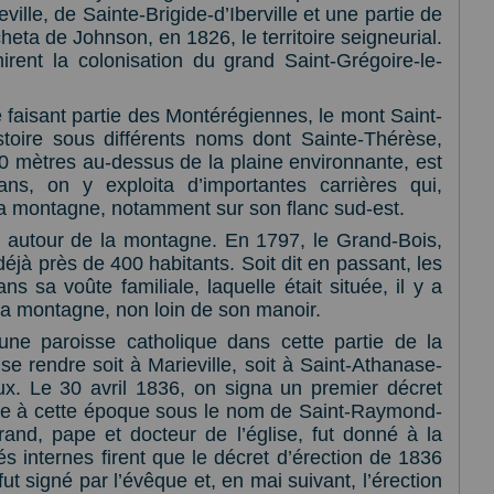
ville, de Sainte-Brigide-d’Iberville et une partie de
ta de Johnson, en 1826, le territoire seigneurial.
rent la colonisation du grand Saint-Grégoire-le-
faisant partie des Montérégiennes, le mont Saint-
toire sous différents noms dont Sainte-Thérèse,
0 mètres au-dessus de la plaine environnante, est
ns, on y exploita d’importantes carrières qui,
a montagne, notamment sur son flanc sud-est.
es autour de la montagne. En 1797, le Grand-Bois,
éjà près de 400 habitants. Soit dit en passant, les
 sa voûte familiale, laquelle était située, il y a
la montagne, non loin de son manoir.
une paroisse catholique dans cette partie de la
se rendre soit à Marieville, soit à Saint-Athanase-
ieux. Le 30 avril 1836, on signa un premier décret
nue à cette époque sous le nom de Saint-Raymond-
and, pape et docteur de l’église, fut donné à la
és internes firent que le décret d’érection de 1836
ut signé par l’évêque et, en mai suivant, l’érection