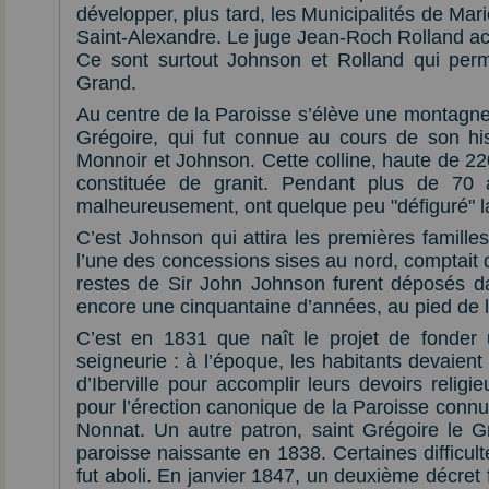
développer, plus tard, les Municipalités de Marie
Saint-Alexandre. Le juge Jean-Roch Rolland ache
Ce sont surtout Johnson et Rolland qui permi
Grand.
Au centre de la Paroisse s’élève une montagne 
Grégoire, qui fut connue au cours de son his
Monnoir et Johnson. Cette colline, haute de 22
constituée de granit. Pendant plus de 70 a
malheureusement, ont quelque peu "défiguré" l
C’est Johnson qui attira les premières famill
l’une des concessions sises au nord, comptait d
restes de Sir John Johnson furent déposés dans
encore une cinquantaine d’années, au pied de 
C’est en 1831 que naît le projet de fonder 
seigneurie : à l’époque, les habitants devaient 
d’Iberville pour accomplir leurs devoirs relig
pour l’érection canonique de la Paroisse con
Nonnat. Un autre patron, saint Grégoire le Gr
paroisse naissante en 1838. Certaines difficult
fut aboli. En janvier 1847, un deuxième décret f