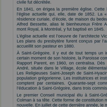
civile fut décrétée.
En 1841, on érigea la première église. Cette 
l’église actuelle qui, elle, date de 1852. La «
résidence curiale, d’école, de maison du bede
Alfred Bessette, alias le bienheureux Frère A
mont Royal, à Montréal, y fut baptisé en 1845.
L’église actuelle est l’oeuvre de l’architecte V
Les plans du presbytère furent conçus par l’
accueillit son pasteur en 1880.
À Saint-Grégoire, il y eut de tout temps un in
certain moment de son histoire, la Paroisse com
Rapport Parent, en 1960, on centralisa. Dès 
André, située dans le Village, école élémentai
Les Religieuses Saint-Joseph de Saint-Hyaci
population grégorienne. Les institutrices et inst
comptent par centaines. Quarante-sept comm
l’éducation à Saint-Grégoire, dans trois commiss
Le premier Conseil municipal élu à Saint-Gr
Colman à sa tête. Cette forme de constitution 
nouvelle. En juillet de cette dernière année, le