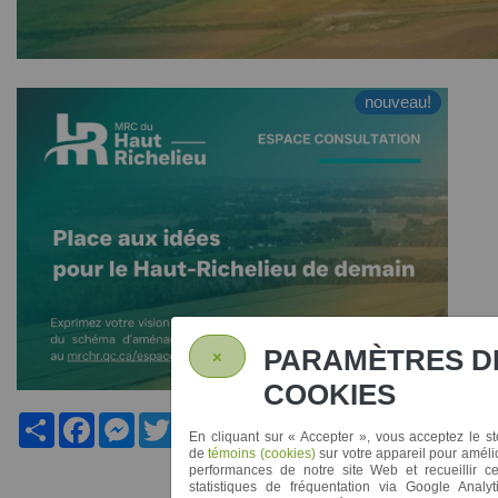
nouveau!
PARAMÈTRES D
×
COOKIES
Share
Facebook
Messenger
Twitter
Gmail
En cliquant sur
« Accepter »
, vous acceptez le s
de
témoins (cookies)
sur votre appareil pour amélio
performances de notre site Web et recueillir ce
statistiques de fréquentation via Google Analyt